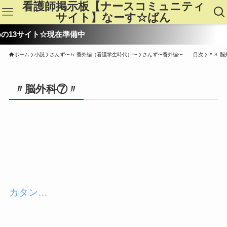
看護師掲示板【ナースコミュニティ
サイト】なーす☆ばん
サイト☆現在準備中
ホーム
小説
さんず〜５.番外編（看護学生時代）〜
さんず〜番外編〜 目次
〃３.脳
〃脳外科⑦〃
カタン…