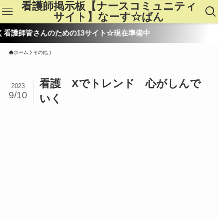
看護師掲示板【ナースコミュニティ
サイト】なーす☆ばん
護師皆さんのための13サイト☆現在準備中
ホーム
その他
看護 Xでトレンド 心がしんで
2023
9/10
いく