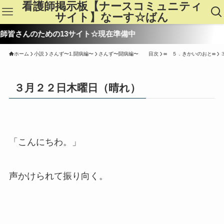
看護師掲示板【ナースコミュニティ
サイト】なーす☆ばん
のための13サイト☆現在準備中
ホーム
小説
さんず〜1.闘病編〜
さんず〜闘病編〜 目次
∞ ５．きかいのおと∞
３月２２日木曜日（晴れ）
「こんにちわ。」
声かけられて振り向く。