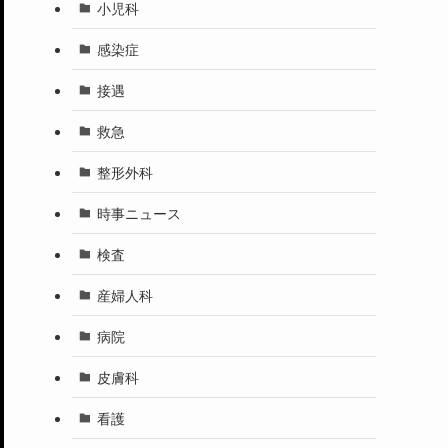
小児科
感染症
接遇
救急
整形外科
時事ニュース
検査
産婦人科
病院
皮膚科
看護