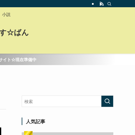
小説
す☆ばん
備中
人気記事