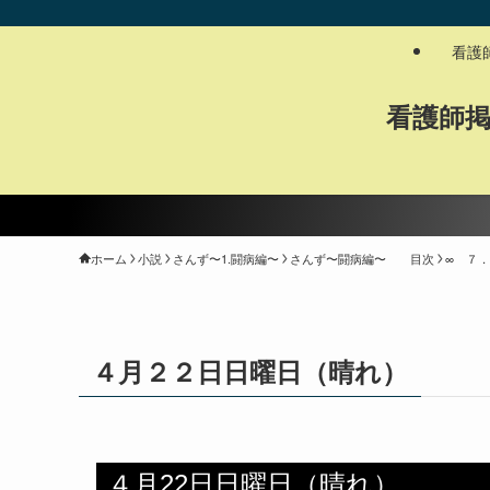
看護
看護師
ホーム
小説
さんず〜1.闘病編〜
さんず〜闘病編〜 目次
∞ ７
４月２２日日曜日（晴れ）
４月22日日曜日（晴れ）