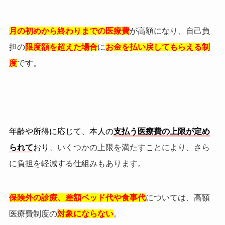
月の初めから終わりまでの
医療費
が高額になり、自己負
担の
限度額を超えた場合
に
お金を払い戻してもらえる制
度
です。
年齢や所得に応じて、本人の
支払う医療費の上限が定め
られて
おり
、いくつかの上限を満たすことにより、さら
に負担を軽減する仕組みもあります。
保険外の診療、差額ベッド代や食事代
については、高額
医療費制度の
対象にならない
。