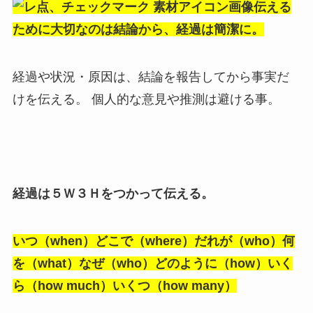
伝える
ために大切なのは結論から、経過は簡潔に。
経過や状況・原因は、結論を報告してから事実だ
けを伝える。 個人的な意見や推測は避ける事。
経過は５Ｗ３Ｈをつかって伝える。
いつ（when）どこで（where）だれが（who）何
を（what）なぜ（who）どのように（how）いく
ら（how much）いくつ（how many）