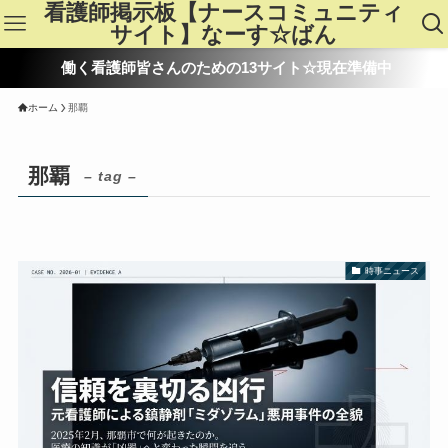
看護師掲示板【ナースコミュニティ
サイト】なーす☆ばん
働く看護師皆さんのための13サイト☆現在準備中
ホーム
那覇
那覇
– tag –
時事ニュース