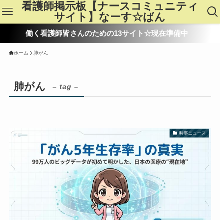
看護師掲示板【ナースコミュニティ
サイト】なーす☆ばん
働く看護師皆さんのための13サイト☆現在準備中
ホーム
肺がん
肺がん
– tag –
時事ニュース