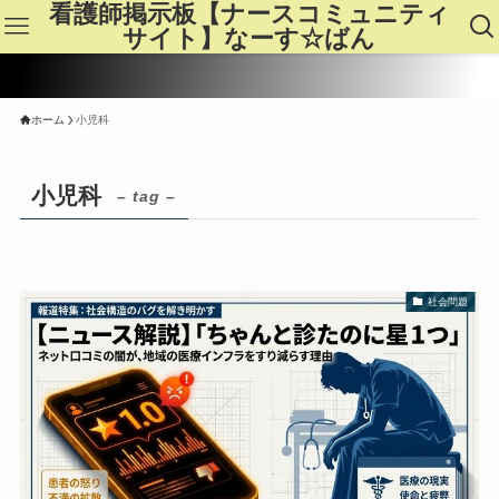
看護師掲示板【ナースコミュニティ
サイト】なーす☆ばん
ホーム
小児科
小児科
– tag –
社会問題