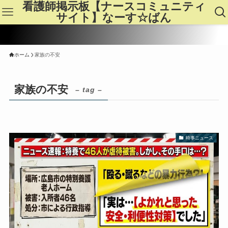
看護師掲示板【ナースコミュニティ
サイト】なーす☆ばん
ホーム
家族の不安
家族の不安
– tag –
時事ニュース