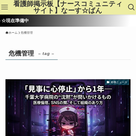
看護師掲示板【ナースコミュニティ
サイト】なーす☆ばん
☆現在準備中
ホーム
危機管理
危機管理
– tag –
時事ニュース