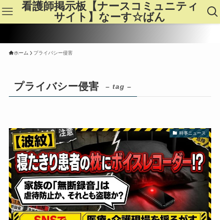
看護師掲示板【ナースコミュニティ
サイト】なーす☆ばん
ホーム
プライバシー侵害
プライバシー侵害
– tag –
時事ニュース