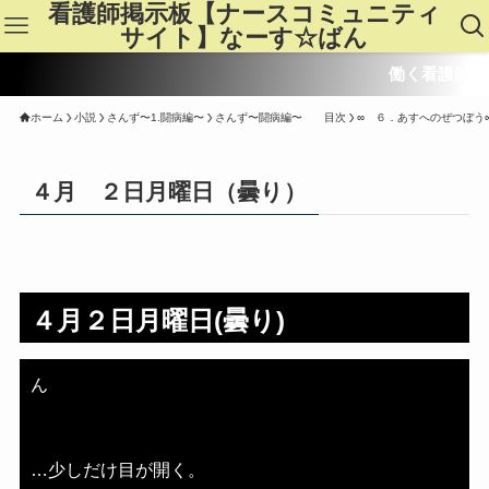
看護師掲示板【ナースコミュニティ
サイト】なーす☆ばん
働く看護師皆さんの
ホーム
小説
さんず〜1.闘病編〜
さんず〜闘病編〜 目次
∞ ６．あすへのぜつぼう
４月 ２日月曜日（曇り）
４月２日月曜日(曇り)
ん
…少しだけ目が開く。