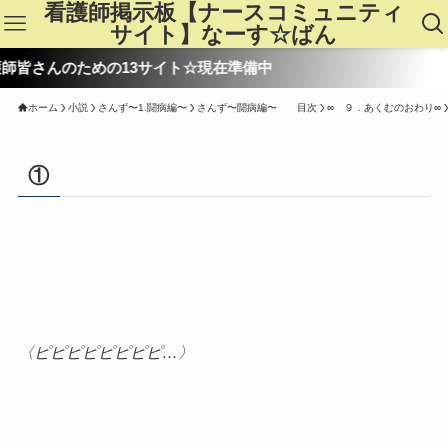
看護師掲示板【ナースコミュニティ
サイト】なーす☆ばん
ための13サイト☆現在準備中
ホーム
小説
さんず〜1.闘病編〜
さんず〜闘病編〜 目次
∞ ９．あくむのおわり∞
①
〈ピピピピピピピピ…〉