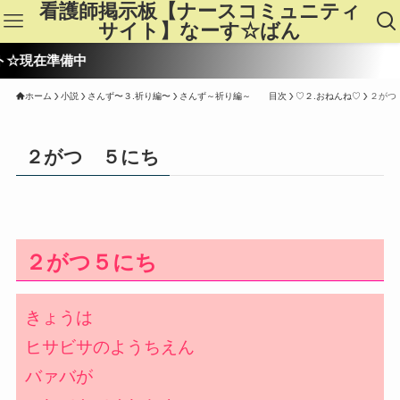
看護師掲示板【ナースコミュニティ
サイト】なーす☆ばん
現在準備中
ホーム
小説
さんず〜３.祈り編〜
さんず～祈り編～ 目次
♡２.おねんね♡
２がつ
２がつ ５にち
２がつ５にち
きょうは
ヒサビサのようちえん
バァバが