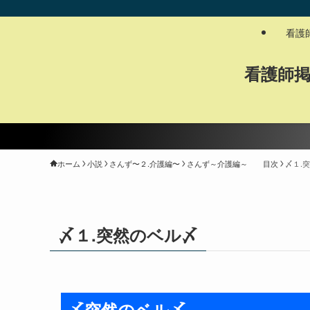
看護
看護師
ホーム
小説
さんず〜２.介護編〜
さんず～介護編～ 目次
〆１.
〆１.突然のベル〆