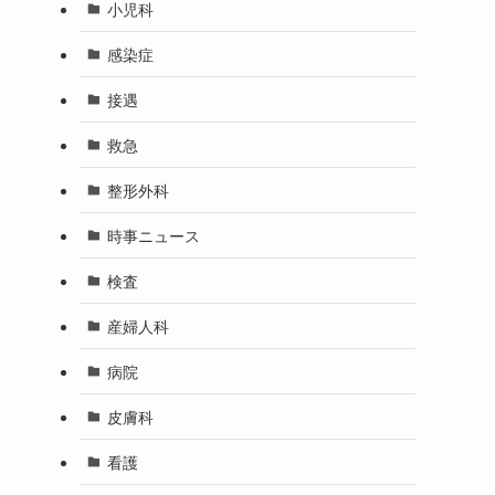
小児科
感染症
接遇
救急
整形外科
時事ニュース
検査
産婦人科
病院
皮膚科
看護