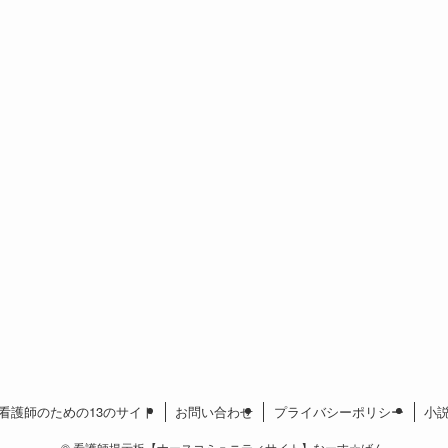
看護師のための13のサイト
お問い合わせ
プライバシーポリシー
小
©
看護師掲示板【ナースコミュニティサイト】なーす☆ばん.