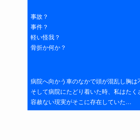
事故？
事件？
軽い怪我？
骨折か何か？
病院へ向かう車のなかで頭が混乱し胸は
そして病院にたどり着いた時、私はたく
容赦ない現実がそこに存在していた…