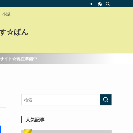
小説
す☆ばん
☆現在準備中
人気記事