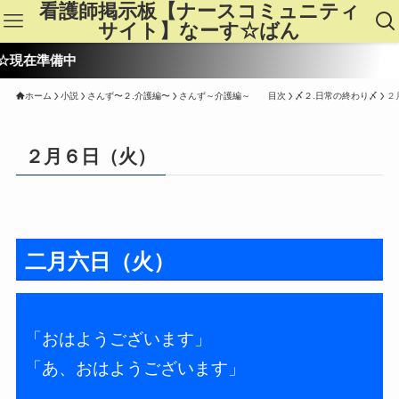
看護師掲示板【ナースコミュニティ
サイト】なーす☆ばん
在準備中
ホーム
小説
さんず〜２.介護編〜
さんず～介護編～ 目次
〆２.日常の終わり〆
２
２月６日（火）
二月六日（火）
「おはようございます」
「あ、おはようございます」